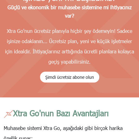
Güçlü ve ekonomik bir muhasebe sistemine mi ihtiyacınız
var?
Xtra Go'nun ücretsiz planıyla hiçbir şey ödemeyin! Sadece
işinize odaklanın... Ücretsiz plan, yeni ve küçük işletmeler
için idealdir. İhtiyaçlarınız arttığında ücretli planlara kolayca
geçiş yapabilirsiniz.
Şimdi ücretsiz abone olun
Xtra Go'nun Bazı Avantajları
Muhasebe sistemi Xtra Go, aşağıdaki gibi birçok harika
özellik sunar: